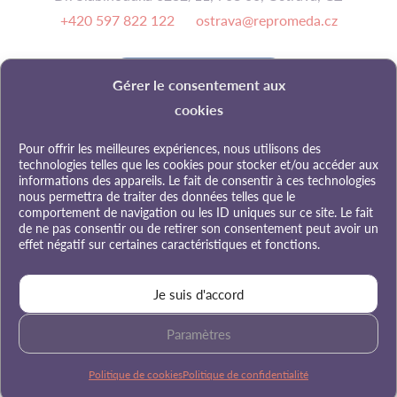
+420 597 822 122
ostrava@repromeda.cz
Contactez-nous
Gérer le consentement aux
cookies
Pour médias
Documents
Tarifs
Pour offrir les meilleures expériences, nous utilisons des
technologies telles que les cookies pour stocker et/ou accéder aux
Privacy Policy
Politique de cookies (UE)
informations des appareils. Le fait de consentir à ces technologies
nous permettra de traiter des données telles que le
comportement de navigation ou les ID uniques sur ce site. Le fait
de ne pas consentir ou de retirer son consentement peut avoir un
effet négatif sur certaines caractéristiques et fonctions.
Je suis d'accord
Copyright © 2026
Repromeda
.
Paramètres
Designed with love by
Justmighty
Politique de cookies
Politique de confidentialité