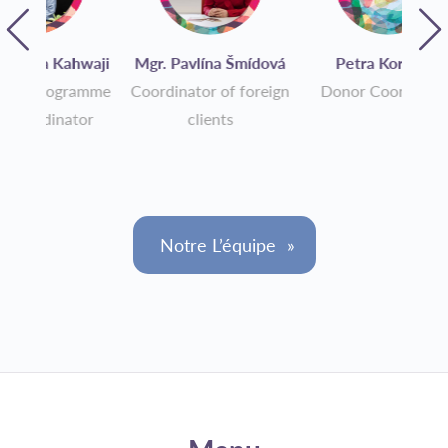
hwaji
Mgr. Pavlína Šmídová
Petra Korelová
Bc. M
ramme
Coordinator of foreign
Donor Coordinator
tor
clients
Cli
Notre L’équipe